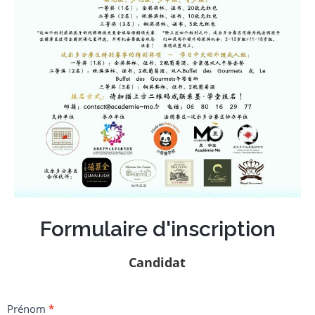
Formulaire d'inscription
Candidat
inscription
déclamation
en
Prénom
*
chinois