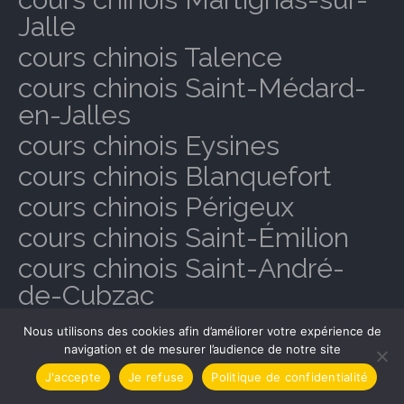
Jalle
cours chinois Talence
cours chinois Saint-Médard-
en-Jalles
cours chinois Eysines
cours chinois Blanquefort
cours chinois Périgeux
cours chinois Saint-Émilion
cours chinois Saint-André-
de-Cubzac
cours chinois Libourne
Nous utilisons des cookies afin d’améliorer votre expérience de
cours chinois Lège-Cap-
navigation et de mesurer l’audience de notre site
Ferret
J'accepte
Je refuse
Politique de confidentialité