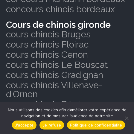
concours chinois bordeaux
Cours de chinois gironde
cours chinois Bruges
cours chinois Floirac
cours chinois Cenon
cours chinois Le Bouscat
cours chinois Gradignan
cours chinois Villenave-
d’Ornon
cours chinois Bègles
Nous utilisons des cookies afin d’améliorer votre expérience de
cours chinois Mérignac
navigation et de mesurer l’audience de notre site
cours chinois Pessac
J'accepte
Je refuse
Politique de confidentialité