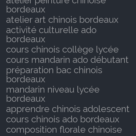
atelier peinture chinoise
bordeaux
atelier art chinois bordeaux
activité culturelle ado
bordeaux
cours chinois collège lycée
cours mandarin ado débutant
préparation bac chinois
bordeaux
mandarin niveau lycée
bordeaux
apprendre chinois adolescent
cours chinois ado bordeaux
composition florale chinoise