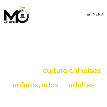
MENU
cours chinois Martignas-sur-
Jalle
Langue et
culture chinoises
pour
enfants, ados
et
adultes
Cours de chinois et ateliers d’art chinois :
Peinture, calligraphie, art floral, art du thé…