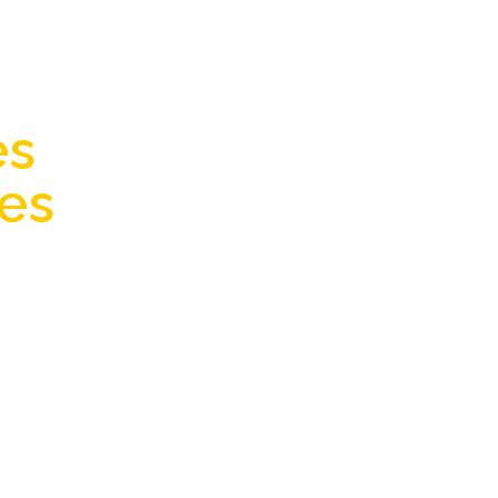
adulte
es
pour
tes
 :
hé…