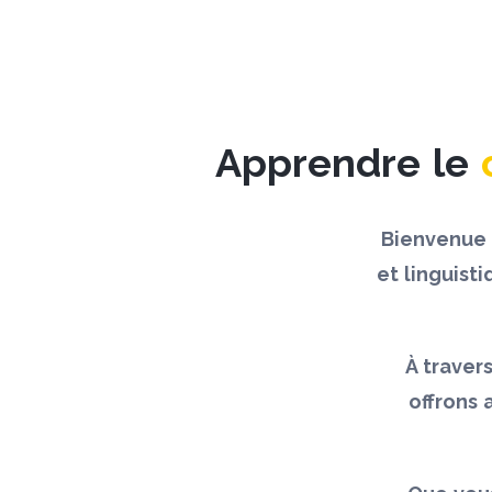
Apprendre le
Bienvenue 
et linguist
À traver
offrons 