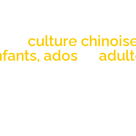
er culture chinoise 
e et
culture chinois
fants, ados
et
adul
ours de chinois et ateliers d’art chinois
inture, calligraphie, art floral, art du t