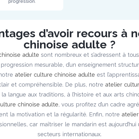
progression.
ntages d’avoir recours à no
chinoise adulte ?
 chinoise adulte
sont nombreux et s’adressent à tous 
e progression mesurable, d’un enseignement structu
 notre
atelier culture chinoise adulte
est l’apprentiss
clair et compréhensible. De plus, notre
atelier cultu
la langue aux traditions, à l’histoire et aux arts chino
culture chinoise adulte
, vous profitez d’un cadre agré
t la motivation et la régularité. Enfin, notre
atelie
onnelles, car maîtriser le mandarin est aujourd’hu
secteurs internationaux.