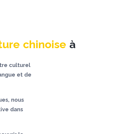
ture chinoise
à
re culturel
langue et de
ues, nous
tive dans