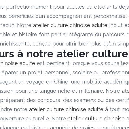
u perfectionnement pour adultes ou étudiants déjà 
ous bénéficiez d’un accompagnement personnalisé, d
hacun. Notre
atelier culture chinoise adulte
inclut é
igraphie et histoire font partie intégrante du parcou
richissante, conçue pour offrir bien plus qu’un simp
rs à notre atelier culture
chinoise adulte
est pertinent lorsque vous souhaitez
préparer un projet personnel, scolaire ou professio
visagent un voyage en Chine, une mobilité académiq
ssion pour une langue riche et millénaire. Notre
ate
 préparant des concours, des examens ou des certifi
oindre notre
atelier culture chinoise adulte
à tout mo
uverture culturelle. Notre
atelier culture chinoise 
la langue en loisir ou acquérir de vraies compétence