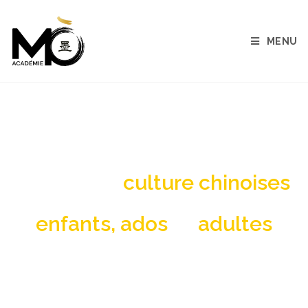
MENU
cours chinois Carbon-Blanc
Langue et
culture chinoises
pour
enfants, ados
et
adultes
Cours de chinois et ateliers d’art chinois :
Peinture, calligraphie, art floral, art du thé…