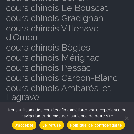
cours chinois Le Bouscat
cours chinois Gradignan
cours chinois Villenave-
d’Ornon
cours chinois Bègles
cours chinois Mérignac
cours chinois Pessac
cours chinois Carbon-Blanc
cours chinois Ambarès-et-
Lagrave
cours chinois Artigues-près-
Nous utilisons des cookies afin d’améliorer votre expérience de
Bordeaux
navigation et de mesurer l’audience de notre site
cours chinois Le Bouscat
J'accepte
Je refuse
Politique de confidentialité