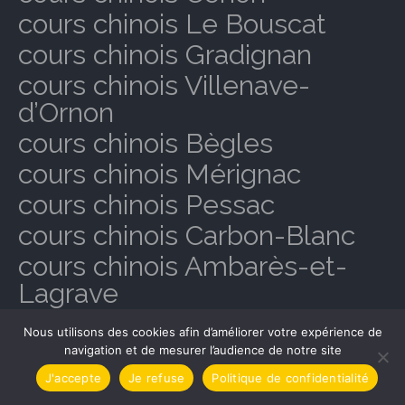
cours chinois Le Bouscat
cours chinois Gradignan
cours chinois Villenave-
d’Ornon
cours chinois Bègles
cours chinois Mérignac
cours chinois Pessac
cours chinois Carbon-Blanc
cours chinois Ambarès-et-
Lagrave
cours chinois Artigues-près-
Nous utilisons des cookies afin d’améliorer votre expérience de
Bordeaux
navigation et de mesurer l’audience de notre site
cours chinois Le Bouscat
J'accepte
Je refuse
Politique de confidentialité