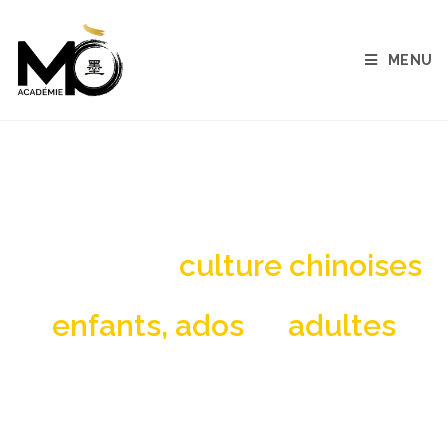
MENU
apprendre mandarin adulte
Langue et
culture chinoises
pour
enfants, ados
et
adultes
Cours de chinois et ateliers d’art chinois :
Peinture, calligraphie, art floral, art du thé…