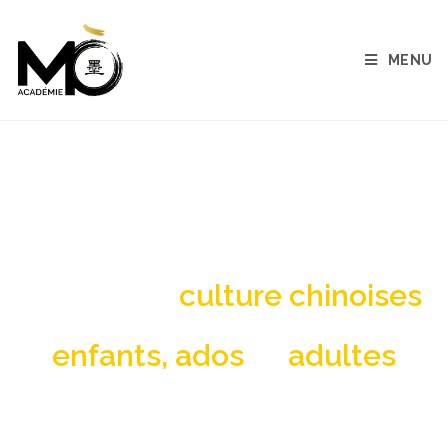
MENU
cours chinois Saint-André-de-
Cubzac
Langue et
culture chinoises
pour
enfants, ados
et
adultes
Cours de chinois et ateliers d’art chinois :
Peinture, calligraphie, art floral, art du thé…