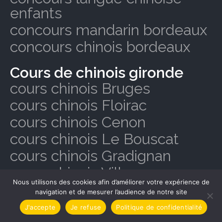
enfants
concours mandarin bordeaux
concours chinois bordeaux
Cours de chinois gironde
cours chinois Bruges
cours chinois Floirac
cours chinois Cenon
cours chinois Le Bouscat
cours chinois Gradignan
cours chinois Villenave-
Nous utilisons des cookies afin d’améliorer votre expérience de
d’Ornon
navigation et de mesurer l’audience de notre site
cours chinois Bègles
J'accepte
Je refuse
Politique de confidentialité
cours chinois Mérignac