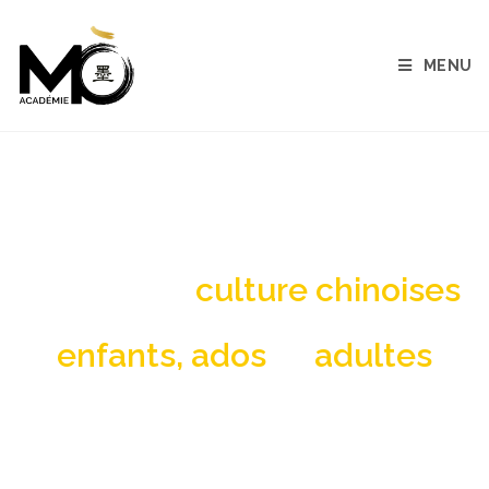
MENU
concours chinois adolescent
Langue et
culture chinoises
pour
enfants, ados
et
adultes
Cours de chinois et ateliers d’art chinois :
Peinture, calligraphie, art floral, art du thé…