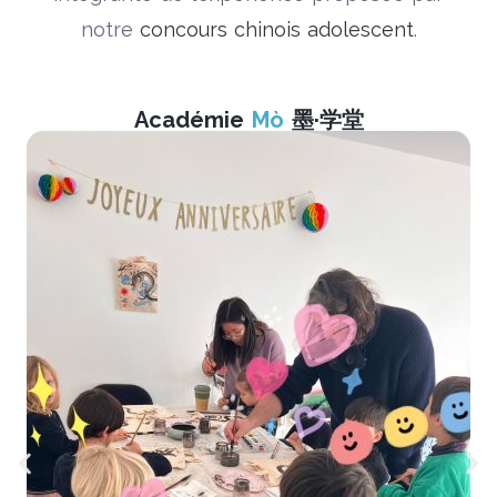
notre
concours chinois adolescent
.
Académie
Mò
墨·学堂