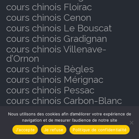
cours chinois Floirac
cours chinois Cenon
cours chinois Le Bouscat
cours chinois Gradignan
cours chinois Villenave-
d’Ornon
cours chinois Bègles
cours chinois Mérignac
cours chinois Pessac
cours chinois Carbon-Blanc
cours chinois Ambarès-et-
Nous utilisons des cookies afin d’améliorer votre expérience de
Lagrave
navigation et de mesurer l’audience de notre site
cours chinois Artigues-près-
J'accepte
Je refuse
Politique de confidentialité