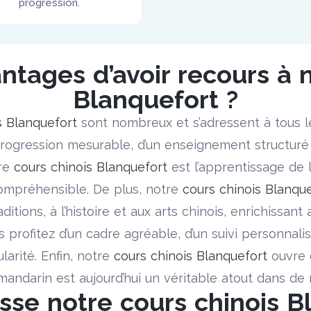
progression.
ntages d’avoir recours à 
Blanquefort ?
s Blanquefort
sont nombreux et s’adressent à tous le
 progression mesurable, d’un enseignement structur
tre
cours chinois Blanquefort
est l’apprentissage de 
compréhensible. De plus, notre
cours chinois Blanqu
itions, à l’histoire et aux arts chinois, enrichissant
s profitez d’un cadre agréable, d’un suivi personnal
larité. Enfin, notre
cours chinois Blanquefort
ouvre 
 mandarin est aujourd’hui un véritable atout dans d
esse notre cours chinois B