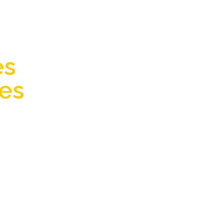
ort
es
pour
tes
 :
hé…