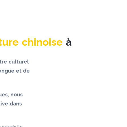
ture chinoise
à
re culturel
langue et de
ues, nous
tive dans