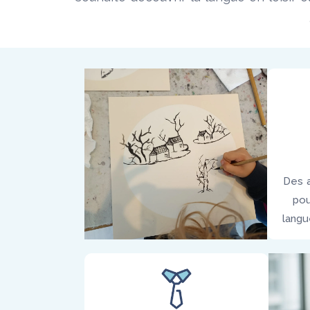
Des a
pou
langu