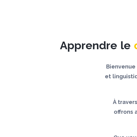
Apprendre le
Bienvenue 
et linguist
À traver
offrons 