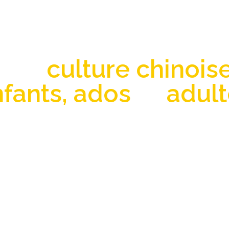
urs chinois Blanquef
e et
culture chinois
fants, ados
et
adul
ours de chinois et ateliers d’art chinois
inture, calligraphie, art floral, art du t