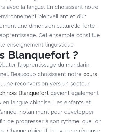
s avec la langue. En choisissant notre
nvironnement bienveillant et d’un
ement une dimension culturelle forte :
s d’apprentissage. Cet ensemble constitue
le enseignement linguistique.
s Blanquefort ?
ébuter l’apprentissage du mandarin,
onnel. Beaucoup choisissent notre
cours
, une reconversion vers un secteur
chinois Blanquefort
devient également
s en langue chinoise. Les enfants et
l’année, notamment pour développer
in de progresser à son rythme, que l’on
les. Chaque objectif trouve une réponse