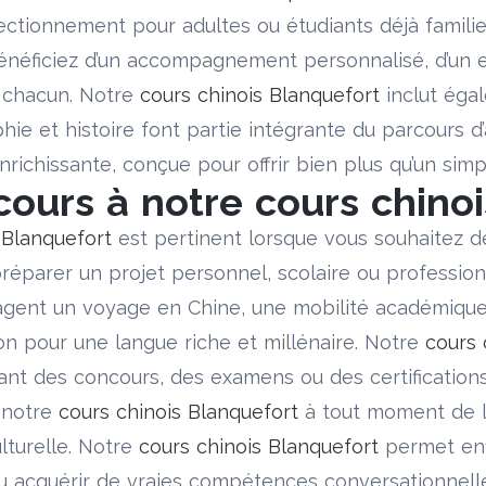
ctionnement pour adultes ou étudiants déjà familier
énéficiez d’un accompagnement personnalisé, d’un e
 chacun. Notre
cours chinois Blanquefort
inclut égal
graphie et histoire font partie intégrante du parcour
richissante, conçue pour offrir bien plus qu’un simp
cours à notre cours chinoi
 Blanquefort
est pertinent lorsque vous souhaitez d
préparer un projet personnel, scolaire ou professi
sagent un voyage en Chine, une mobilité académique
on pour une langue riche et millénaire. Notre
cours 
ant des concours, des examens ou des certification
 notre
cours chinois Blanquefort
à tout moment de 
lturelle. Notre
cours chinois Blanquefort
permet enf
 ou acquérir de vraies compétences conversationnel