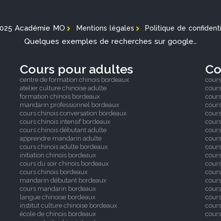
2025 Académie MO
Mentions légales
Politique de confidenti
Quelques exemples de recherches sur google…
Cours pour adultes
Co
centre de formation chinois bordeaux
cours
atelier culture chinoise adulte
cours
formation chinois bordeaux
cours
mandarin professionnel bordeaux
cours
cours chinois conversation bordeaux
cours
cours chinois intensif bordeaux
cours
cours chinois débutant adulte
cours
apprendre mandarin adulte
cours
cours chinois adulte bordeaux
cours
initiation chinois bordeaux
cours
cours du soir chinois bordeaux
cour
cours chinois bordeaux
cours
mandarin débutant bordeaux
cours
cours mandarin bordeaux
cours
langue chinoise bordeaux
cours
institut culture chinoise bordeaux
cours
école de chinois bordeaux
cours