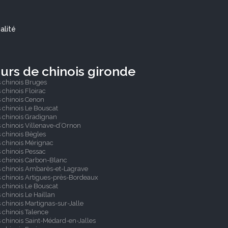
alité
urs de chinois gironde
 chinois Bruges
 chinois Floirac
 chinois Cenon
 chinois Le Bouscat
 chinois Gradignan
 chinois Villenave-d’Ornon
 chinois Bègles
 chinois Mérignac
 chinois Pessac
 chinois Carbon-Blanc
s chinois Ambarès-et-Lagrave
 chinois Artigues-près-Bordeaux
 chinois Le Bouscat
 chinois Le Haillan
 chinois Martignas-sur-Jalle
 chinois Talence
 chinois Saint-Médard-en-Jalles